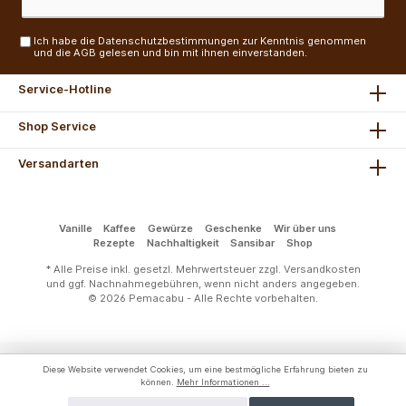
Ich habe die
Datenschutzbestimmungen
zur Kenntnis genommen
und die
AGB
gelesen und bin mit ihnen einverstanden.
Service-Hotline
Shop Service
Versandarten
Vanille
Kaffee
Gewürze
Geschenke
Wir über uns
Rezepte
Nachhaltigkeit
Sansibar
Shop
* Alle Preise inkl. gesetzl. Mehrwertsteuer zzgl.
Versandkosten
und ggf. Nachnahmegebühren, wenn nicht anders angegeben.
© 2026 Pemacabu - Alle Rechte vorbehalten.
Diese Website verwendet Cookies, um eine bestmögliche Erfahrung bieten zu
können.
Mehr Informationen ...