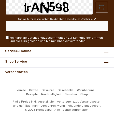
Um weiterzugehen, geben Sie die oben abgebildeten Zeichen ein*
Ich habe die
Datenschutzbestimmungen
zur Kenntnis genommen
und die
AGB
gelesen und bin mit ihnen einverstanden.
Service-Hotline
Shop Service
Versandarten
Vanille
Kaffee
Gewürze
Geschenke
Wir über uns
Rezepte
Nachhaltigkeit
Sansibar
Shop
* Alle Preise inkl. gesetzl. Mehrwertsteuer zzgl.
Versandkosten
und ggf. Nachnahmegebühren, wenn nicht anders angegeben.
© 2026 Pemacabu - Alle Rechte vorbehalten.